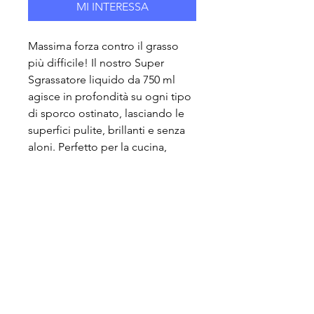
MI INTERESSA
Massima forza contro il grasso
più difficile! Il nostro Super
Sgrassatore liquido da 750 ml
agisce in profondità su ogni tipo
di sporco ostinato, lasciando le
superfici pulite, brillanti e senza
aloni. Perfetto per la cucina,
l'officina e ogni ambiente che
richiede pulizia intensa e
immediata!
ECO AIR SRL
P.IVA:
12881930155