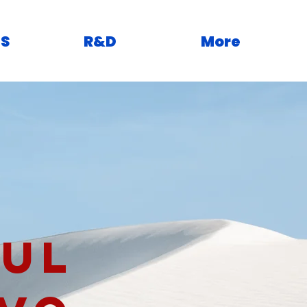
S
R&D
More
SUL