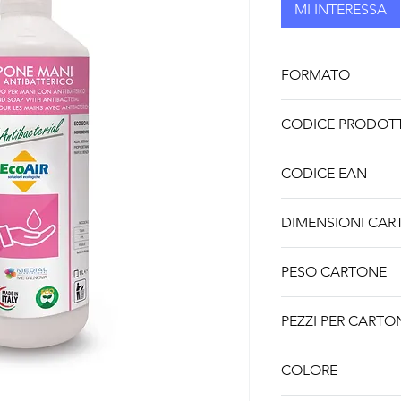
MI INTERESSA
FORMATO
1 L
CODICE PRODOT
85000123EA
CODICE EAN
8056324536888
DIMENSIONI CART
255 x 255 x 255 mm
PESO CARTONE
9,9 Kg
PEZZI PER CARTO
9
COLORE