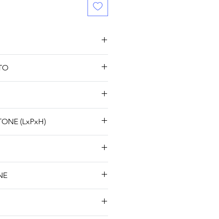
TO
ONE (LxPxH)
NE