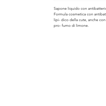
Sapone liquido con antibatteri
Formula cosmetica con antibatte
lipi- dico della cute, anche con
pro- fumo di limone.
ECO AIR SRL
P.IVA: 12881930155