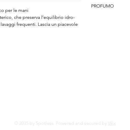
ROSA
PROFUMO
co per le mani
LIMONE
rico, che preserva l’equilibrio idro-
 lavaggi frequenti. Lascia un piacevole
SEDE LEGALE: Via Marconi 5 -
20077 Melegnano (MI)
HEADQUARTER: Via E. Fermi 6
- 26837 Mulazzano (LO)
SEDE OPERATIVA 2: Via Del
Lavoro, 24 - 37069 Vigasio (VR)
© 2035 by Spotless. Powered and secured by
Wix