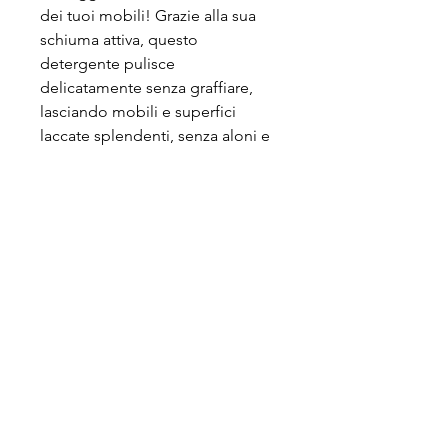
dei tuoi mobili! Grazie alla sua
schiuma attiva, questo
detergente pulisce
delicatamente senza graffiare,
lasciando mobili e superfici
laccate splendenti, senza aloni e
come nuovi. La soluzione ideale
per una casa sempre perfetta!
ECO AIR SRL
P.IVA:
12881930155
SEDE LEGALE: Via Marconi 5 - 20077
Melegnano (MI)
HEADQUARTER: Via E. Fermi 6 - 26837
Mulazzano (LO)
SEDE OPERATIVA 2: Via Del Lavoro,
24 -