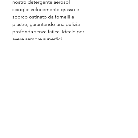
nostro detergente aerosol
scioglie velocemente grasso e
sporco ostinato da fornelli e
piastre, garantendo una pulizia
profonda senza fatica. Ideale per
avere sempre superfici
impeccabili e brillanti!
ECO AIR SRL
P.IVA:
12881930155
SEDE LEGALE: Via Marconi 5 - 20077
Melegnano (MI)
HEADQUARTER: Via E. Fermi 6 - 26837
Mulazzano (LO)
SEDE OPERATIVA 2: Via Del Lavoro,
24 -
37069
Vigasio (VR)