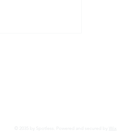
SEDE LEGALE: Via Marconi 5 -
20077 Melegnano (MI)
HEADQUARTER: Via E. Fermi 6
- 26837 Mulazzano (LO)
SEDE OPERATIVA 2: Via Del
Lavoro, 24 - 37069 Vigasio (VR)
© 2035 by Spotless. Powered and secured by
Wix