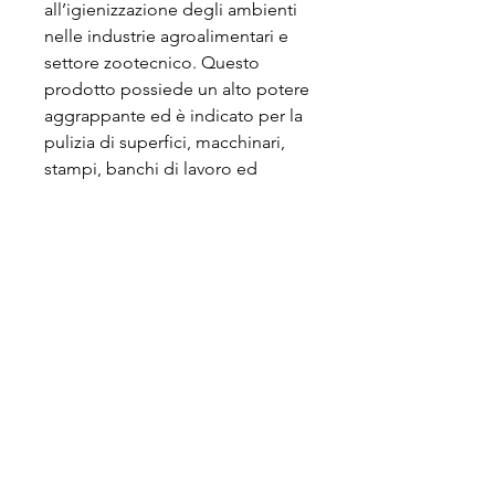
all’igienizzazione degli ambienti
nelle industrie agroalimentari e
settore zootecnico. Questo
prodotto possiede un alto potere
aggrappante ed è indicato per la
pulizia di superfici, macchinari,
stampi, banchi di lavoro ed
attrezzature.
Conforme ai protocolli HACCP.
ECO AIR SRL
P.IVA:
12881930155
SEDE LEGALE: Via Marconi 5 - 20077
Melegnano (MI)
HEADQUARTER: Via E. Fermi 6 - 26837
Mulazzano (LO)